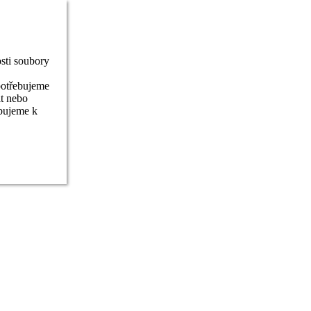
sti soubory
potřebujeme
it nebo
ebujeme k