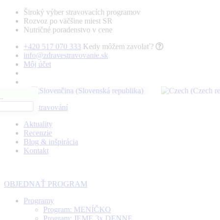
Široký výber stravovacích programov
Rozvoz po väčšine miest SR
Nutričné poradenstvo v cene
+420 517 070 333
Kedy môžem zavolať?
info@zdravestravovanie.sk
Môj účet
.
Aktuality
Recenzie
Blog & inšpirácia
Kontakt
OBJEDNAŤ PROGRAM
Programy
Program: MENÍČKO
Program: JEME 3x DENNE