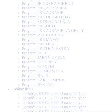
Program: JEDLO NA VIKEND
Program: PRE ZDRAVIE +
Program: PRE ZDRAVIE
Program: PRE DIABETIKOV
Program: ŠETRIACA DIÉTA
Program: PRE DETI
Program: PRE ZDRAVIE NA CESTY
Program: VEGETARIÁN
Program: PRE MAMY
Program: PROTEÍN +
Program: PROTEÍN EXTRA
Program: FIT +
Program: JARNÝ DETOX
Program: DOPLŇKY
Program: FLEXI IN
Program: KOMBI WEEK
Program: KETO
Program: LAKTO MINUS
Program: RESTART
Jedálny lístok
Jídelníček KETO 6000 kJ na tento týden
Jídelníček KETO 7000 kJ na tento týden
Jídelníček KETO 8000 kJ na tento týden
Jídelníček KETO 9000 kJ na tento týden
Jídelníček KETO 10000 kJ na tento týden