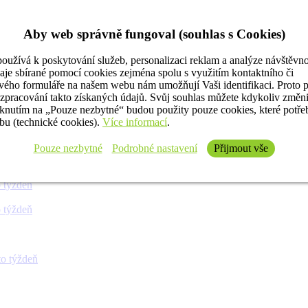
Aby web správně fungoval (souhlas s Cookies)
oužívá k poskytování služeb, personalizaci reklam a analýze návštěvno
aje sbírané pomocí cookies zejména spolu s využitím kontaktního či
ého formuláře na našem webu nám umožňují Vaši identifikaci. Proto 
 týždeň
 zpracování takto získaných údajů. Svůj souhlas můžete kdykoliv změn
iknutím na „Pouze nezbytné“ budou použity pouze cookies, které potř
u (technické cookies).
Více informací
.
 týždeň
Pouze nezbytné
Podrobné nastavení
Přijmout vše
 týždeň
 týždeň
 týždeň
o týždeň