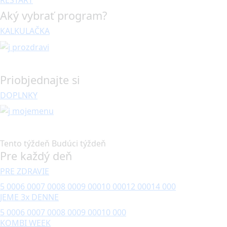
Aký vybrať program?
KALKULAČKA
Priobjednajte si
DOPLNKY
Tento týždeň
Budúci týždeň
Pre každý deň
PRE ZDRAVIE
5 000
6 000
7 000
8 000
9 000
10 000
12 000
14 000
JEME 3x DENNE
5 000
6 000
7 000
8 000
9 000
10 000
KOMBI WEEK