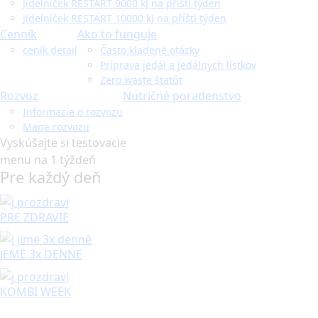
Jídelníček RESTART 9000 kJ na příští týden
Jídelníček RESTART 10000 kJ na příští týden
Cenník
Ako to funguje
ceník detail
Často kladené otázky
Príprava jedál a jedálnych lístkov
Zero waste štatút
Rozvoz
Nutričné poradenstvo
Informacie o rozvozu
Mapa rozvozu
Vyskúšajte si testovacie
menu na 1 týždeň
Pre každý deň
PRE ZDRAVIE
JEME 3x DENNE
KOMBI WEEK