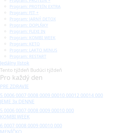
Program: PROTEÍN +
Program: PROTEÍN EXTRA
Program: FIT +
Program: JARNÝ DETOX
Program: DOPLŇKY
Program: FLEXI IN
Program: KOMBI WEEK
Program: KETO
Program: LAKTO MINUS
Program: RESTART
Jedálny lístok
Tento týždeň
Budúci týždeň
Pro každý den
PRE ZDRAVIE
5 000
6 000
7 000
8 000
9 000
10 000
12 000
14 000
JEME 3x DENNE
5 000
6 000
7 000
8 000
9 000
10 000
KOMBI WEEK
6 000
7 000
8 000
9 000
10 000
MENÍČKO