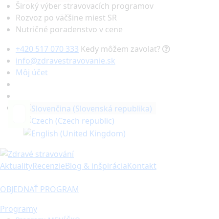
Široký výber stravovacích programov
Rozvoz po väčšine miest SR
Nutričné poradenstvo v cene
+420 517 070 333
Kedy môžem zavolať?
info@zdravestravovanie.sk
Môj účet
Hľadať...
Aktuality
Recenzie
Blog & inšpirácia
Kontakt
OBJEDNAŤ PROGRAM
Programy