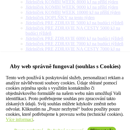
Jídelníček KOMBI WEEK 8000 kJ na příští týden
Jídelníček KOMBI WEEK 9000 kJ na příští týden
Jídelníček KOMBI WEEK 10000 kJ na příští týden
Jídelníček DOPLŇKY na tento týden
Jídelníček PRE ZDRAVIE 5000 kJ na budúci týždeň
Jídelníček PRE ZDRAVIE NA CESTY 5000 kJ na
budúci týždeň
Jídelníček PRE ZDRAVIE 6000 kJ na budúci týždeň
Jídelníček PRE ZDRAVIE 7000 kJ na budúci týždeň
Jídelníček PRE ZDRAVIE NA CESTY 7000 kJ na
budúci týždeň
Jídelníček PRE ZDRAVIE 8000 kJ na budúci týždeň
Jídelníček PRE ZDRAVIE NA CESTY 8000 kJ na
Aby web správně fungoval (souhlas s Cookies)
budúci týždeň
Jídelníček PRE ZDRAVIE 9000 kJ na budúci týždeň
Tento web používá k poskytování služeb, personalizaci reklam a
Jídelníček PRE ZDRAVIE NA CESTY 9000 kJ na
analýze návštěvnosti soubory cookies. Údaje sbírané pomocí
budúci týždeň
cookies zejména spolu s využitím kontaktního či
Jídelníček PRE ZDRAVIE 10000 kJ na budúci týždeň
objednávkového formuláře na našem webu nám umožňují Vaši
Jídelníček PRE ZDRAVIE 12000 kJ na budúci týždeň
identifikaci. Proto potřebujeme souhlas pro zpracování takto
Jídelníček PRE ZDRAVIE 14000 kJ na budúci týždeň
získaných údajů. Svůj souhlas můžete kdykoliv změnit nebo
Jídelníček PRE ZDRAVIE NA CESTY 10000 kJ na
odvolat. Kliknutím na „Pouze nezbytné“ budou použity pouze
budúci týždeň
cookies, které potřebujeme k provozu webu (technické cookies).
Jídelníček VEGETARIÁN 5000 kJ na příští týden
Více informací
.
Jídelníček VEGETARIÁN 6000 kJ na příští týden
Jídelníček VEGETARIÁN 7000 kJ na příští týden