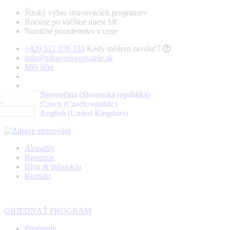
Široký výber stravovacích programov
Rozvoz po väčšine miest SR
Nutričné poradenstvo v cene
+420 517 070 333
Kedy môžem zavolať?
info@zdravestravovanie.sk
Môj účet
.
Aktuality
Recenzie
Blog & inšpirácia
Kontakt
OBJEDNAŤ PROGRAM
Programy