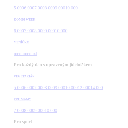
5 000
6 000
7 000
8 000
9 000
10 000
KOMBI WEEK
6 000
7 000
8 000
9 000
10 000
MENÍČKO
menu
menuxl
Pro každý den s upraveným jídelníčkem
VEGETARIÁN
5 000
6 000
7 000
8 000
9 000
10 000
12 000
14 000
PRE MAMY
7 000
8 000
9 000
10 000
Pro sport