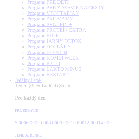
Program: PRE DETI
Program: PRE ZDRAVIE NA CESTY
Program: VEGETARIÁN
Program: PRE MAMY
Program: PROTEÍN +
Program: PROTEÍN EXTRA
Program: FIT +
Program: JARNÝ DETOX
Program: DOPLŇKY
Program: FLEXI IN
Program: KOMBI WEEK
Program: KETO
Program: LAKTO MINUS
Program: RESTART
Jedálny lístok
Tento týždeň
Budúci týždeň
Pro každý den
PRE ZDRAVIE
5 000
6 000
7 000
8 000
9 000
10 000
12 000
14 000
JEME 3x DENNE