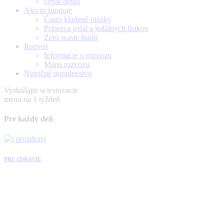
ceník detail
Ako to funguje
Často kladené otázky
Príprava jedál a jedálnych lístkov
Zero waste štatút
Rozvoz
Informacie o rozvozu
Mapa rozvozu
Nutričné poradenstvo
Vyskúšajte si testovacie
menu na 1 týždeň
Pre každý deň
PRE ZDRAVIE