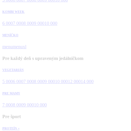
KOMBI WEEK
6 000
7 000
8 000
9 000
10 000
MENÍČKO
menu
menuxl
Pre každý deň s upraveným jedálničkom
VEGETARIÁN
5 000
6 000
7 000
8 000
9 000
10 000
12 000
14 000
PRE MAMY
7 000
8 000
9 000
10 000
Pre šport
PROTEÍN +