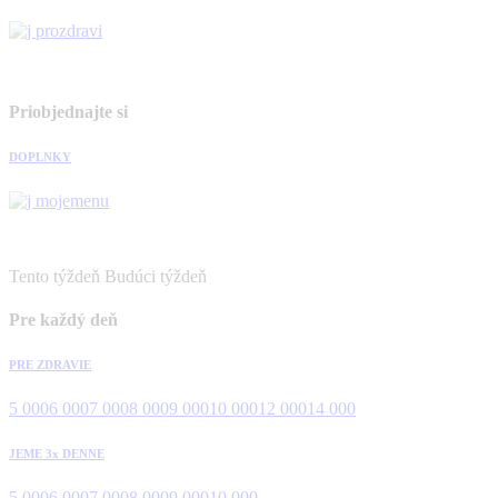
Priobjednajte si
DOPLNKY
Tento týždeň
Budúci týždeň
Pre každý deň
PRE ZDRAVIE
5 000
6 000
7 000
8 000
9 000
10 000
12 000
14 000
JEME 3x DENNE
5 000
6 000
7 000
8 000
9 000
10 000