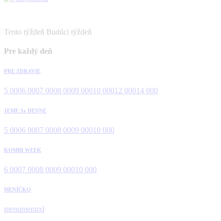
Tento týždeň
Budúci týždeň
Pre každý deň
PRE ZDRAVIE
5 000
6 000
7 000
8 000
9 000
10 000
12 000
14 000
JEME 3x DENNE
5 000
6 000
7 000
8 000
9 000
10 000
KOMBI WEEK
6 000
7 000
8 000
9 000
10 000
MENÍČKO
menu
menuxl