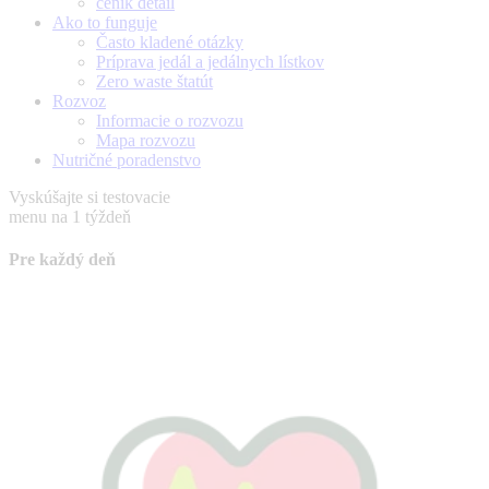
ceník detail
Ako to funguje
Často kladené otázky
Príprava jedál a jedálnych lístkov
Zero waste štatút
Rozvoz
Informacie o rozvozu
Mapa rozvozu
Nutričné poradenstvo
Vyskúšajte si testovacie
menu na 1 týždeň
Pre každý deň