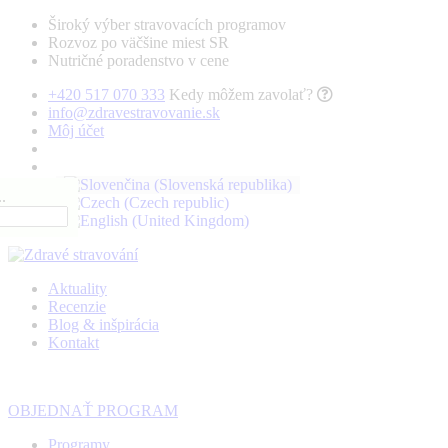
Široký výber stravovacích programov
Rozvoz po väčšine miest SR
Nutričné poradenstvo v cene
+420 517 070 333
Kedy môžem zavolať?
info@zdravestravovanie.sk
Môj účet
.
Aktuality
Recenzie
Blog & inšpirácia
Kontakt
OBJEDNAŤ PROGRAM
Programy