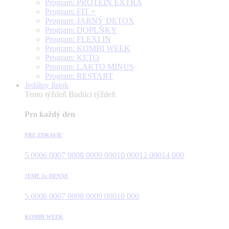
Program: PROTEÍN EXTRA
Program: FIT +
Program: JARNÝ DETOX
Program: DOPLŇKY
Program: FLEXI IN
Program: KOMBI WEEK
Program: KETO
Program: LAKTO MINUS
Program: RESTART
Jedálny lístok
Tento týždeň
Budúci týždeň
Pro každý den
PRE ZDRAVIE
5 000
6 000
7 000
8 000
9 000
10 000
12 000
14 000
JEME 3x DENNE
5 000
6 000
7 000
8 000
9 000
10 000
KOMBI WEEK