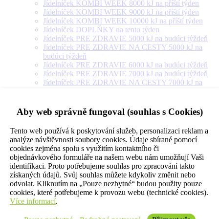
Jídelníček KOMBI WEEK 8000 kJ na příští týden
Jídelníček KOMBI WEEK 9000 kJ na příští týden
Jídelníček KOMBI WEEK 10000 kJ na příští týden
Jídelníček DOPLŇKY na tento týden
Jídelníček PRE ZDRAVIE 5000 kJ na budúci týždeň
Jídelníček PRE ZDRAVIE NA CESTY 5000 kJ na
budúci týždeň
Jídelníček PRE ZDRAVIE 6000 kJ na budúci týždeň
Jídelníček PRE ZDRAVIE 7000 kJ na budúci týždeň
Jídelníček PRE ZDRAVIE NA CESTY 7000 kJ na
budúci týždeň
Jídelníček PRE ZDRAVIE 8000 kJ na budúci týždeň
Jídelníček PRE ZDRAVIE NA CESTY 8000 kJ na
Aby web správně fungoval (souhlas s Cookies)
budúci týždeň
Jídelníček PRE ZDRAVIE 9000 kJ na budúci týždeň
Tento web používá k poskytování služeb, personalizaci reklam a
Jídelníček PRE ZDRAVIE NA CESTY 9000 kJ na
analýze návštěvnosti soubory cookies. Údaje sbírané pomocí
budúci týždeň
cookies zejména spolu s využitím kontaktního či
Jídelníček PRE ZDRAVIE 10000 kJ na budúci týždeň
objednávkového formuláře na našem webu nám umožňují Vaši
Jídelníček PRE ZDRAVIE 12000 kJ na budúci týždeň
identifikaci. Proto potřebujeme souhlas pro zpracování takto
Jídelníček PRE ZDRAVIE 14000 kJ na budúci týždeň
získaných údajů. Svůj souhlas můžete kdykoliv změnit nebo
Jídelníček PRE ZDRAVIE NA CESTY 10000 kJ na
odvolat. Kliknutím na „Pouze nezbytné“ budou použity pouze
budúci týždeň
cookies, které potřebujeme k provozu webu (technické cookies).
Jídelníček VEGETARIÁN 5000 kJ na příští týden
Více informací
.
Jídelníček VEGETARIÁN 6000 kJ na příští týden
Jídelníček VEGETARIÁN 7000 kJ na příští týden