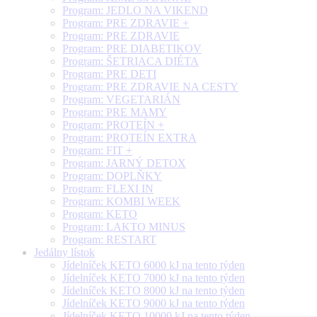
Program: JEDLO NA VIKEND
Program: PRE ZDRAVIE +
Program: PRE ZDRAVIE
Program: PRE DIABETIKOV
Program: ŠETRIACA DIÉTA
Program: PRE DETI
Program: PRE ZDRAVIE NA CESTY
Program: VEGETARIÁN
Program: PRE MAMY
Program: PROTEÍN +
Program: PROTEÍN EXTRA
Program: FIT +
Program: JARNÝ DETOX
Program: DOPLŇKY
Program: FLEXI IN
Program: KOMBI WEEK
Program: KETO
Program: LAKTO MINUS
Program: RESTART
Jedálny lístok
Jídelníček KETO 6000 kJ na tento týden
Jídelníček KETO 7000 kJ na tento týden
Jídelníček KETO 8000 kJ na tento týden
Jídelníček KETO 9000 kJ na tento týden
Jídelníček KETO 10000 kJ na tento týden