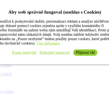
Aby web správně fungoval (souhlas s Cookies)
oužívá k poskytování služeb, personalizaci reklam a analýze návštěvno
aje sbírané pomocí cookies zejména spolu s využitím kontaktního či
ého formuláře na našem webu nám umožňují Vaši identifikaci. Proto 
 týždeň
 zpracování takto získaných údajů. Svůj souhlas můžete kdykoliv změn
iknutím na „Pouze nezbytné“ budou použity pouze cookies, které potř
u (technické cookies).
Více informací
.
 týždeň
Pouze nezbytné
Podrobné nastavení
Přijmout vše
 týždeň
 týždeň
 týždeň
o týždeň