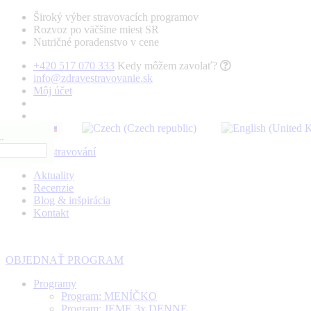
Široký výber stravovacích programov
Rozvoz po väčšine miest SR
Nutričné poradenstvo v cene
+420 517 070 333
Kedy môžem zavolať?
info@zdravestravovanie.sk
Môj účet
.
Aktuality
Recenzie
Blog & inšpirácia
Kontakt
OBJEDNAŤ PROGRAM
Programy
Program: MENÍČKO
Program: JEME 3x DENNE