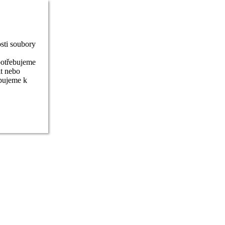
sti soubory
potřebujeme
it nebo
ebujeme k