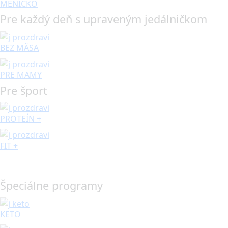
MENÍČKO
Pre každý deň s upraveným jedálničkom
BEZ MÄSA
PRE MAMY
Pre šport
PROTEÍN +
FIT +
Špeciálne programy
KETO