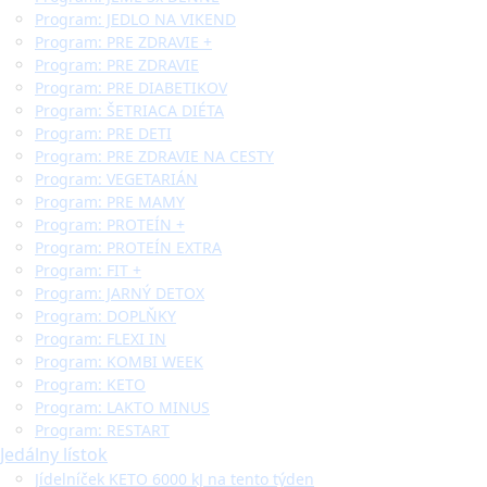
Program: JEDLO NA VIKEND
Program: PRE ZDRAVIE +
Program: PRE ZDRAVIE
Program: PRE DIABETIKOV
Program: ŠETRIACA DIÉTA
Program: PRE DETI
Program: PRE ZDRAVIE NA CESTY
Program: VEGETARIÁN
Program: PRE MAMY
Program: PROTEÍN +
Program: PROTEÍN EXTRA
Program: FIT +
Program: JARNÝ DETOX
Program: DOPLŇKY
Program: FLEXI IN
Program: KOMBI WEEK
Program: KETO
Program: LAKTO MINUS
Program: RESTART
Jedálny lístok
Jídelníček KETO 6000 kJ na tento týden