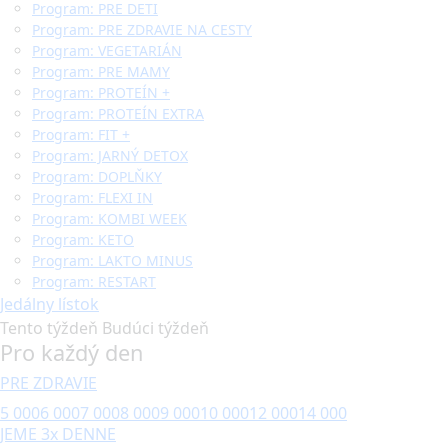
Program: PRE DETI
Program: PRE ZDRAVIE NA CESTY
Program: VEGETARIÁN
Program: PRE MAMY
Program: PROTEÍN +
Program: PROTEÍN EXTRA
Program: FIT +
Program: JARNÝ DETOX
Program: DOPLŇKY
Program: FLEXI IN
Program: KOMBI WEEK
Program: KETO
Program: LAKTO MINUS
Program: RESTART
Jedálny lístok
Tento týždeň
Budúci týždeň
Pro každý den
PRE ZDRAVIE
5 000
6 000
7 000
8 000
9 000
10 000
12 000
14 000
JEME 3x DENNE