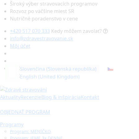
Široký výber stravovacích programov
Rozvoz po väčšine miest SR
Nutričné poradenstvo v cene
+420 517 070 333
Kedy môžem zavolať?
info@zdravestravovanie.sk
Môj účet
Hľadať...
Aktuality
Recenzie
Blog & inšpirácia
Kontakt
OBJEDNAŤ PROGRAM
Programy
Program: MENÍČKO
Program: JEME 3x DENNE