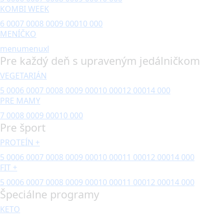
KOMBI WEEK
6 000
7 000
8 000
9 000
10 000
MENÍČKO
menu
menuxl
Pre každý deň s upraveným jedálničkom
VEGETARIÁN
5 000
6 000
7 000
8 000
9 000
10 000
12 000
14 000
PRE MAMY
7 000
8 000
9 000
10 000
Pre šport
PROTEÍN +
5 000
6 000
7 000
8 000
9 000
10 000
11 000
12 000
14 000
FIT +
5 000
6 000
7 000
8 000
9 000
10 000
11 000
12 000
14 000
Špeciálne programy
KETO