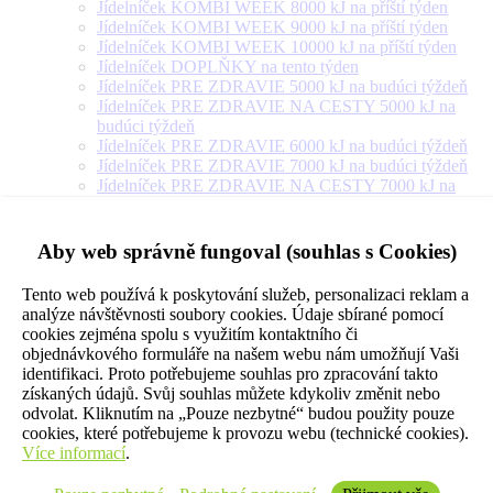
Jídelníček KOMBI WEEK 8000 kJ na příští týden
Jídelníček KOMBI WEEK 9000 kJ na příští týden
Jídelníček KOMBI WEEK 10000 kJ na příští týden
Jídelníček DOPLŇKY na tento týden
Jídelníček PRE ZDRAVIE 5000 kJ na budúci týždeň
Jídelníček PRE ZDRAVIE NA CESTY 5000 kJ na
budúci týždeň
Jídelníček PRE ZDRAVIE 6000 kJ na budúci týždeň
Jídelníček PRE ZDRAVIE 7000 kJ na budúci týždeň
Jídelníček PRE ZDRAVIE NA CESTY 7000 kJ na
budúci týždeň
Jídelníček PRE ZDRAVIE 8000 kJ na budúci týždeň
Jídelníček PRE ZDRAVIE NA CESTY 8000 kJ na
Aby web správně fungoval (souhlas s Cookies)
budúci týždeň
Jídelníček PRE ZDRAVIE 9000 kJ na budúci týždeň
Tento web používá k poskytování služeb, personalizaci reklam a
Jídelníček PRE ZDRAVIE NA CESTY 9000 kJ na
analýze návštěvnosti soubory cookies. Údaje sbírané pomocí
budúci týždeň
cookies zejména spolu s využitím kontaktního či
Jídelníček PRE ZDRAVIE 10000 kJ na budúci týždeň
objednávkového formuláře na našem webu nám umožňují Vaši
Jídelníček PRE ZDRAVIE 12000 kJ na budúci týždeň
identifikaci. Proto potřebujeme souhlas pro zpracování takto
Jídelníček PRE ZDRAVIE 14000 kJ na budúci týždeň
získaných údajů. Svůj souhlas můžete kdykoliv změnit nebo
Jídelníček PRE ZDRAVIE NA CESTY 10000 kJ na
odvolat. Kliknutím na „Pouze nezbytné“ budou použity pouze
budúci týždeň
cookies, které potřebujeme k provozu webu (technické cookies).
Jídelníček VEGETARIÁN 5000 kJ na příští týden
Více informací
.
Jídelníček VEGETARIÁN 6000 kJ na příští týden
Jídelníček VEGETARIÁN 7000 kJ na příští týden