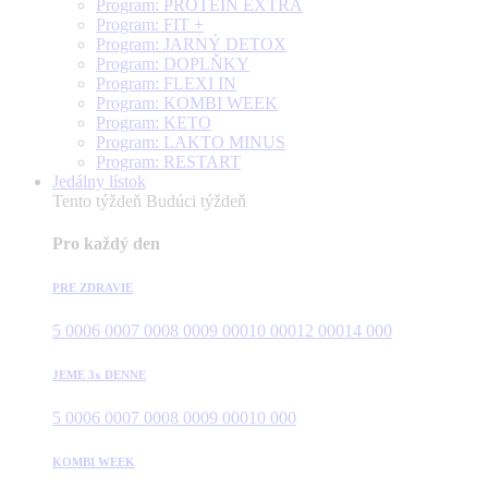
Program: PROTEÍN EXTRA
Program: FIT +
Program: JARNÝ DETOX
Program: DOPLŇKY
Program: FLEXI IN
Program: KOMBI WEEK
Program: KETO
Program: LAKTO MINUS
Program: RESTART
Jedálny lístok
Tento týždeň
Budúci týždeň
Pro každý den
PRE ZDRAVIE
5 000
6 000
7 000
8 000
9 000
10 000
12 000
14 000
JEME 3x DENNE
5 000
6 000
7 000
8 000
9 000
10 000
KOMBI WEEK