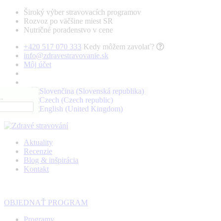
Široký výber stravovacích programov
Rozvoz po väčšine miest SR
Nutričné poradenstvo v cene
+420 517 070 333
Kedy môžem zavolať?
info@zdravestravovanie.sk
Môj účet
.
Aktuality
Recenzie
Blog & inšpirácia
Kontakt
OBJEDNAŤ PROGRAM
Programy