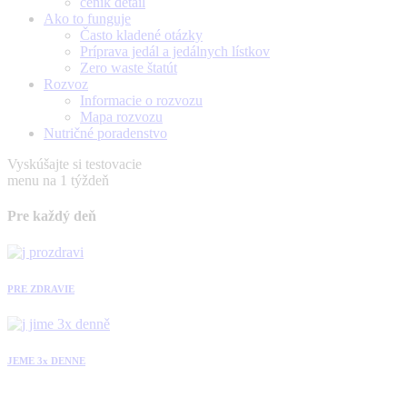
ceník detail
Ako to funguje
Často kladené otázky
Príprava jedál a jedálnych lístkov
Zero waste štatút
Rozvoz
Informacie o rozvozu
Mapa rozvozu
Nutričné poradenstvo
Vyskúšajte si testovacie
menu na 1 týždeň
Pre každý deň
PRE ZDRAVIE
JEME 3x DENNE