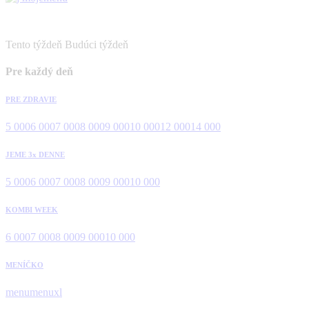
Tento týždeň
Budúci týždeň
Pre každý deň
PRE ZDRAVIE
5 000
6 000
7 000
8 000
9 000
10 000
12 000
14 000
JEME 3x DENNE
5 000
6 000
7 000
8 000
9 000
10 000
KOMBI WEEK
6 000
7 000
8 000
9 000
10 000
MENÍČKO
menu
menuxl