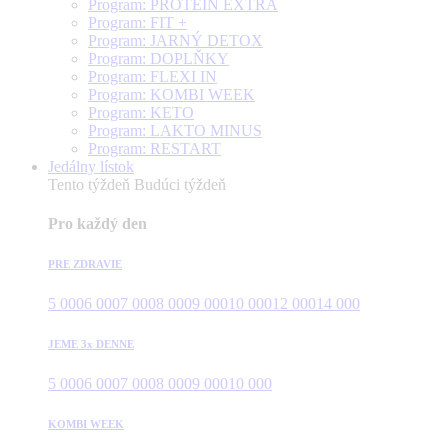
Program: PROTEÍN EXTRA
Program: FIT +
Program: JARNÝ DETOX
Program: DOPLŇKY
Program: FLEXI IN
Program: KOMBI WEEK
Program: KETO
Program: LAKTO MINUS
Program: RESTART
Jedálny lístok
Tento týždeň
Budúci týždeň
Pro každý den
PRE ZDRAVIE
5 000
6 000
7 000
8 000
9 000
10 000
12 000
14 000
JEME 3x DENNE
5 000
6 000
7 000
8 000
9 000
10 000
KOMBI WEEK