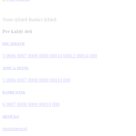
Tento týždeň
Budúci týždeň
Pre každý deň
PRE ZDRAVIE
5 000
6 000
7 000
8 000
9 000
10 000
12 000
14 000
JEME 3x DENNE
5 000
6 000
7 000
8 000
9 000
10 000
KOMBI WEEK
6 000
7 000
8 000
9 000
10 000
MENÍČKO
menu
menuxl