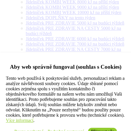
Jídelníček KOMBI WEEK 8000 kJ na příští týden
Jídelníček KOMBI WEEK 9000 kJ na příští týden
Jídelníček KOMBI WEEK 10000 kJ na příští týden
Jídelníček DOPLŇKY na tento týden
Jídelníček PRE ZDRAVIE 5000 kJ na budúci týždeň
Jídelníček PRE ZDRAVIE NA CESTY 5000 kJ na
budúci týždeň
Jídelníček PRE ZDRAVIE 6000 kJ na budúci týždeň
Jídelníček PRE ZDRAVIE 7000 kJ na budúci týždeň
Jídelníček PRE ZDRAVIE NA CESTY 7000 kJ na
budúci týždeň
Jídelníček PRE ZDRAVIE 8000 kJ na budúci týždeň
Jídelníček PRE ZDRAVIE NA CESTY 8000 kJ na
Aby web správně fungoval (souhlas s Cookies)
budúci týždeň
Jídelníček PRE ZDRAVIE 9000 kJ na budúci týždeň
Tento web používá k poskytování služeb, personalizaci reklam a
Jídelníček PRE ZDRAVIE NA CESTY 9000 kJ na
analýze návštěvnosti soubory cookies. Údaje sbírané pomocí
budúci týždeň
cookies zejména spolu s využitím kontaktního či
Jídelníček PRE ZDRAVIE 10000 kJ na budúci týždeň
objednávkového formuláře na našem webu nám umožňují Vaši
Jídelníček PRE ZDRAVIE 12000 kJ na budúci týždeň
identifikaci. Proto potřebujeme souhlas pro zpracování takto
Jídelníček PRE ZDRAVIE 14000 kJ na budúci týždeň
získaných údajů. Svůj souhlas můžete kdykoliv změnit nebo
Jídelníček PRE ZDRAVIE NA CESTY 10000 kJ na
odvolat. Kliknutím na „Pouze nezbytné“ budou použity pouze
budúci týždeň
cookies, které potřebujeme k provozu webu (technické cookies).
Jídelníček VEGETARIÁN 5000 kJ na příští týden
Více informací
.
Jídelníček VEGETARIÁN 6000 kJ na příští týden
Jídelníček VEGETARIÁN 7000 kJ na příští týden