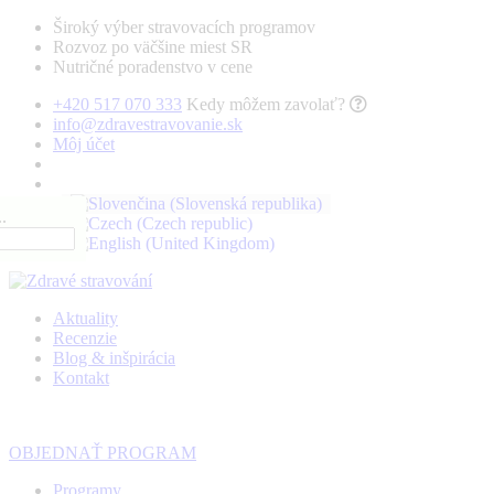
Široký výber stravovacích programov
Rozvoz po väčšine miest SR
Nutričné poradenstvo v cene
+420 517 070 333
Kedy môžem zavolať?
info@zdravestravovanie.sk
Môj účet
.
Aktuality
Recenzie
Blog & inšpirácia
Kontakt
OBJEDNAŤ PROGRAM
Programy