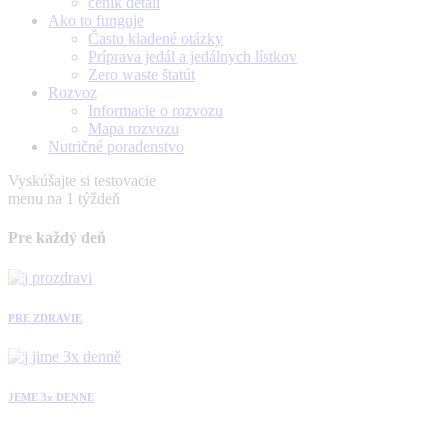
ceník detail
Ako to funguje
Často kladené otázky
Príprava jedál a jedálnych lístkov
Zero waste štatút
Rozvoz
Informacie o rozvozu
Mapa rozvozu
Nutričné poradenstvo
Vyskúšajte si testovacie
menu na 1 týždeň
Pre každý deň
PRE ZDRAVIE
JEME 3x DENNE