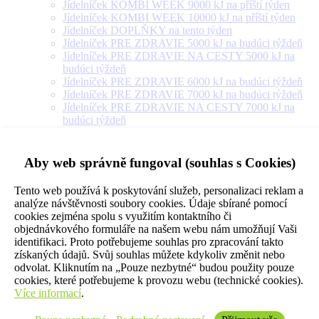
Jídelníček KOMBI WEEK 9000 kJ na příští týden
Jídelníček KOMBI WEEK 10000 kJ na příští týden
Jídelníček DOPLŇKY na tento týden
Jídelníček PRE ZDRAVIE 5000 kJ na budúci týždeň
Jídelníček PRE ZDRAVIE NA CESTY 5000 kJ na
budúci týždeň
Jídelníček PRE ZDRAVIE 6000 kJ na budúci týždeň
Jídelníček PRE ZDRAVIE 7000 kJ na budúci týždeň
Jídelníček PRE ZDRAVIE NA CESTY 7000 kJ na
budúci týždeň
Jídelníček PRE ZDRAVIE 8000 kJ na budúci týždeň
Jídelníček PRE ZDRAVIE NA CESTY 8000 kJ na
budúci týždeň
Aby web správně fungoval (souhlas s Cookies)
Jídelníček PRE ZDRAVIE 9000 kJ na budúci týždeň
Jídelníček PRE ZDRAVIE NA CESTY 9000 kJ na
Tento web používá k poskytování služeb, personalizaci reklam a
budúci týždeň
analýze návštěvnosti soubory cookies. Údaje sbírané pomocí
Jídelníček PRE ZDRAVIE 10000 kJ na budúci týždeň
cookies zejména spolu s využitím kontaktního či
Jídelníček PRE ZDRAVIE 12000 kJ na budúci týždeň
objednávkového formuláře na našem webu nám umožňují Vaši
Jídelníček PRE ZDRAVIE 14000 kJ na budúci týždeň
identifikaci. Proto potřebujeme souhlas pro zpracování takto
Jídelníček PRE ZDRAVIE NA CESTY 10000 kJ na
získaných údajů. Svůj souhlas můžete kdykoliv změnit nebo
budúci týždeň
odvolat. Kliknutím na „Pouze nezbytné“ budou použity pouze
Jídelníček VEGETARIÁN 5000 kJ na příští týden
cookies, které potřebujeme k provozu webu (technické cookies).
Jídelníček VEGETARIÁN 6000 kJ na příští týden
Více informací
.
Jídelníček VEGETARIÁN 7000 kJ na příští týden
Jídelníček VEGETARIÁN 8000 kJ na příští týden