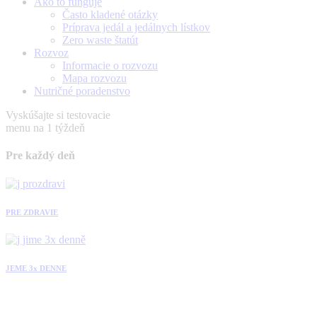
Ako to funguje
Často kladené otázky
Príprava jedál a jedálnych lístkov
Zero waste štatút
Rozvoz
Informacie o rozvozu
Mapa rozvozu
Nutričné poradenstvo
Vyskúšajte si testovacie
menu na 1 týždeň
Pre každý deň
PRE ZDRAVIE
JEME 3x DENNE