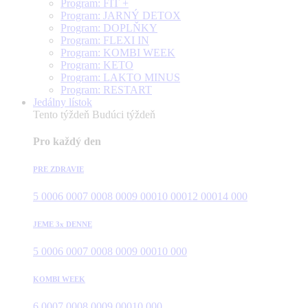
Program: FIT +
Program: JARNÝ DETOX
Program: DOPLŇKY
Program: FLEXI IN
Program: KOMBI WEEK
Program: KETO
Program: LAKTO MINUS
Program: RESTART
Jedálny lístok
Tento týždeň
Budúci týždeň
Pro každý den
PRE ZDRAVIE
5 000
6 000
7 000
8 000
9 000
10 000
12 000
14 000
JEME 3x DENNE
5 000
6 000
7 000
8 000
9 000
10 000
KOMBI WEEK
6 000
7 000
8 000
9 000
10 000