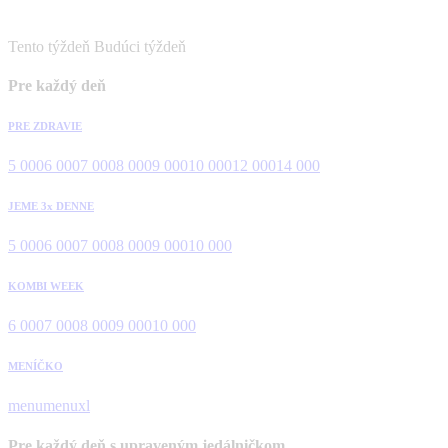
Tento týždeň
Budúci týždeň
Pre každý deň
PRE ZDRAVIE
5 000
6 000
7 000
8 000
9 000
10 000
12 000
14 000
JEME 3x DENNE
5 000
6 000
7 000
8 000
9 000
10 000
KOMBI WEEK
6 000
7 000
8 000
9 000
10 000
MENÍČKO
menu
menuxl
Pre každý deň s upraveným jedálničkom