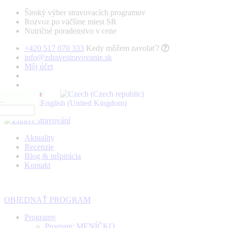
Široký výber stravovacích programov
Rozvoz po väčšine miest SR
Nutričné poradenstvo v cene
+420 517 070 333
Kedy môžem zavolať?
info@zdravestravovanie.sk
Môj účet
.
Aktuality
Recenzie
Blog & inšpirácia
Kontakt
OBJEDNAŤ PROGRAM
Programy
Program: MENÍČKO