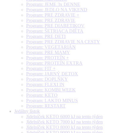
Program: JEME 3x DENNE
Program: JEDLO NA VIKEND
Program: PRE ZDRAVIE +
Program: PRE ZDRAVIE
Program: PRE DIABETIKOV
Program: ŠETRIACA DIÉTA
Program: PRE DETI
Program: PRE ZDRAVIE NA CESTY
Program: VEGETARIÁN
Program: PRE MAMY
Program: PROTEÍN +
Program: PROTEÍN EXTRA
Program: FIT +
Program: JARNÝ DETOX
Program: DOPLŇKY
Program: FLEXI IN
Program: KOMBI WEEK
Program: KETO
Program: LAKTO MINUS
Program: RESTART
Jedálny lístok
Jídelníček KETO 6000 kJ na tento týden
Jídelníček KETO 7000 kJ na tento týden
Jídelníček KETO 8000 kJ na tento týden
Jídelníček KETO 9000 kJ na tento týden