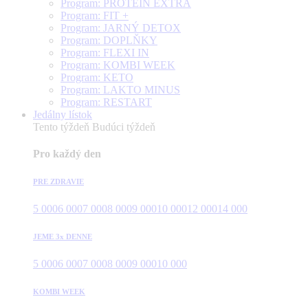
Program: PROTEÍN EXTRA
Program: FIT +
Program: JARNÝ DETOX
Program: DOPLŇKY
Program: FLEXI IN
Program: KOMBI WEEK
Program: KETO
Program: LAKTO MINUS
Program: RESTART
Jedálny lístok
Tento týždeň
Budúci týždeň
Pro každý den
PRE ZDRAVIE
5 000
6 000
7 000
8 000
9 000
10 000
12 000
14 000
JEME 3x DENNE
5 000
6 000
7 000
8 000
9 000
10 000
KOMBI WEEK