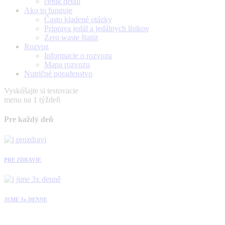
ceník detail
Ako to funguje
Často kladené otázky
Príprava jedál a jedálnych lístkov
Zero waste štatút
Rozvoz
Informacie o rozvozu
Mapa rozvozu
Nutričné poradenstvo
Vyskúšajte si testovacie
menu na 1 týždeň
Pre každý deň
PRE ZDRAVIE
JEME 3x DENNE