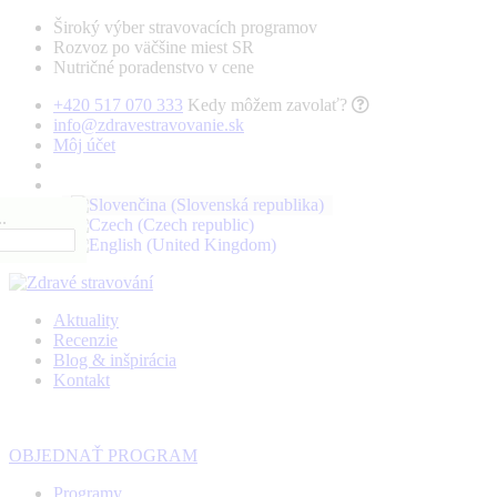
Široký výber stravovacích programov
Rozvoz po väčšine miest SR
Nutričné poradenstvo v cene
+420 517 070 333
Kedy môžem zavolať?
info@zdravestravovanie.sk
Môj účet
.
Aktuality
Recenzie
Blog & inšpirácia
Kontakt
OBJEDNAŤ PROGRAM
Programy