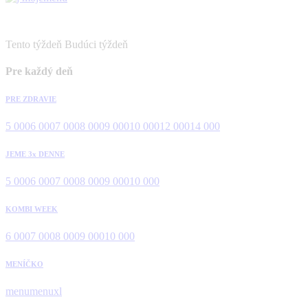
Tento týždeň
Budúci týždeň
Pre každý deň
PRE ZDRAVIE
5 000
6 000
7 000
8 000
9 000
10 000
12 000
14 000
JEME 3x DENNE
5 000
6 000
7 000
8 000
9 000
10 000
KOMBI WEEK
6 000
7 000
8 000
9 000
10 000
MENÍČKO
menu
menuxl