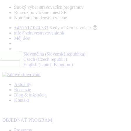
Široký výber stravovacích programov
Rozvoz po väčšine miest SR
Nutričné poradenstvo v cene
+420 517 070 333
Kedy môžem zavolať?
info@zdravestravovanie.sk
Môj účet
.
Aktuality
Recenzie
Blog & inšpirácia
Kontakt
OBJEDNAŤ PROGRAM
Programy