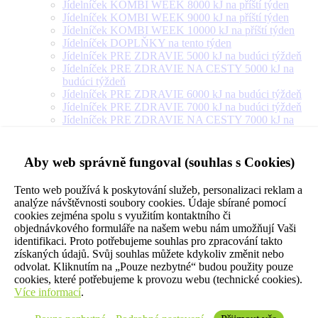
Jídelníček KOMBI WEEK 8000 kJ na příští týden
Jídelníček KOMBI WEEK 9000 kJ na příští týden
Jídelníček KOMBI WEEK 10000 kJ na příští týden
Jídelníček DOPLŇKY na tento týden
Jídelníček PRE ZDRAVIE 5000 kJ na budúci týždeň
Jídelníček PRE ZDRAVIE NA CESTY 5000 kJ na
budúci týždeň
Jídelníček PRE ZDRAVIE 6000 kJ na budúci týždeň
Jídelníček PRE ZDRAVIE 7000 kJ na budúci týždeň
Jídelníček PRE ZDRAVIE NA CESTY 7000 kJ na
budúci týždeň
Jídelníček PRE ZDRAVIE 8000 kJ na budúci týždeň
Jídelníček PRE ZDRAVIE NA CESTY 8000 kJ na
Aby web správně fungoval (souhlas s Cookies)
budúci týždeň
Jídelníček PRE ZDRAVIE 9000 kJ na budúci týždeň
Tento web používá k poskytování služeb, personalizaci reklam a
Jídelníček PRE ZDRAVIE NA CESTY 9000 kJ na
analýze návštěvnosti soubory cookies. Údaje sbírané pomocí
budúci týždeň
cookies zejména spolu s využitím kontaktního či
Jídelníček PRE ZDRAVIE 10000 kJ na budúci týždeň
objednávkového formuláře na našem webu nám umožňují Vaši
Jídelníček PRE ZDRAVIE 12000 kJ na budúci týždeň
identifikaci. Proto potřebujeme souhlas pro zpracování takto
Jídelníček PRE ZDRAVIE 14000 kJ na budúci týždeň
získaných údajů. Svůj souhlas můžete kdykoliv změnit nebo
Jídelníček PRE ZDRAVIE NA CESTY 10000 kJ na
odvolat. Kliknutím na „Pouze nezbytné“ budou použity pouze
budúci týždeň
cookies, které potřebujeme k provozu webu (technické cookies).
Jídelníček VEGETARIÁN 5000 kJ na příští týden
Více informací
.
Jídelníček VEGETARIÁN 6000 kJ na příští týden
Jídelníček VEGETARIÁN 7000 kJ na příští týden