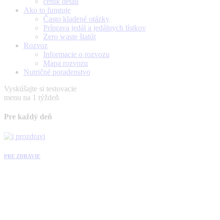
ceník detail
Ako to funguje
Často kladené otázky
Príprava jedál a jedálnych lístkov
Zero waste štatút
Rozvoz
Informacie o rozvozu
Mapa rozvozu
Nutričné poradenstvo
Vyskúšajte si testovacie
menu na 1 týždeň
Pre každý deň
PRE ZDRAVIE