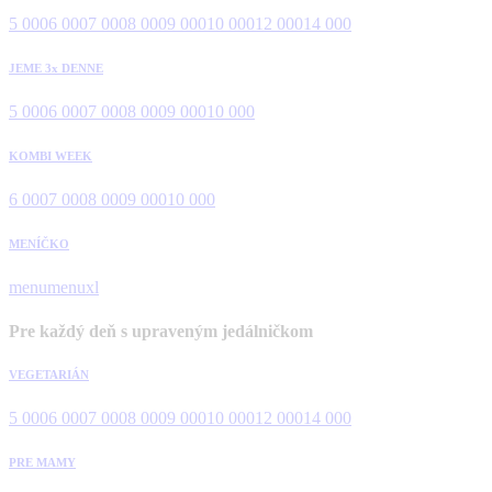
5 000
6 000
7 000
8 000
9 000
10 000
12 000
14 000
JEME 3x DENNE
5 000
6 000
7 000
8 000
9 000
10 000
KOMBI WEEK
6 000
7 000
8 000
9 000
10 000
MENÍČKO
menu
menuxl
Pre každý deň s upraveným jedálničkom
VEGETARIÁN
5 000
6 000
7 000
8 000
9 000
10 000
12 000
14 000
PRE MAMY