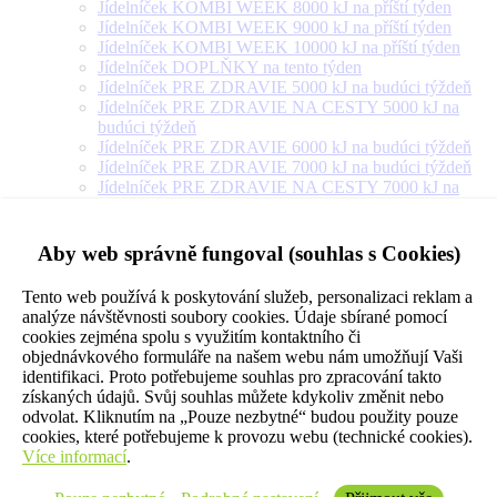
Jídelníček KOMBI WEEK 8000 kJ na příští týden
Jídelníček KOMBI WEEK 9000 kJ na příští týden
Jídelníček KOMBI WEEK 10000 kJ na příští týden
Jídelníček DOPLŇKY na tento týden
Jídelníček PRE ZDRAVIE 5000 kJ na budúci týždeň
Jídelníček PRE ZDRAVIE NA CESTY 5000 kJ na
budúci týždeň
Jídelníček PRE ZDRAVIE 6000 kJ na budúci týždeň
Jídelníček PRE ZDRAVIE 7000 kJ na budúci týždeň
Jídelníček PRE ZDRAVIE NA CESTY 7000 kJ na
budúci týždeň
Jídelníček PRE ZDRAVIE 8000 kJ na budúci týždeň
Jídelníček PRE ZDRAVIE NA CESTY 8000 kJ na
Aby web správně fungoval (souhlas s Cookies)
budúci týždeň
Jídelníček PRE ZDRAVIE 9000 kJ na budúci týždeň
Tento web používá k poskytování služeb, personalizaci reklam a
Jídelníček PRE ZDRAVIE NA CESTY 9000 kJ na
analýze návštěvnosti soubory cookies. Údaje sbírané pomocí
budúci týždeň
cookies zejména spolu s využitím kontaktního či
Jídelníček PRE ZDRAVIE 10000 kJ na budúci týždeň
objednávkového formuláře na našem webu nám umožňují Vaši
Jídelníček PRE ZDRAVIE 12000 kJ na budúci týždeň
identifikaci. Proto potřebujeme souhlas pro zpracování takto
Jídelníček PRE ZDRAVIE 14000 kJ na budúci týždeň
získaných údajů. Svůj souhlas můžete kdykoliv změnit nebo
Jídelníček PRE ZDRAVIE NA CESTY 10000 kJ na
odvolat. Kliknutím na „Pouze nezbytné“ budou použity pouze
budúci týždeň
cookies, které potřebujeme k provozu webu (technické cookies).
Jídelníček VEGETARIÁN 5000 kJ na příští týden
Více informací
.
Jídelníček VEGETARIÁN 6000 kJ na příští týden
Jídelníček VEGETARIÁN 7000 kJ na příští týden