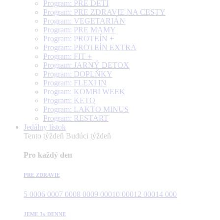
Program: PRE DETI
Program: PRE ZDRAVIE NA CESTY
Program: VEGETARIÁN
Program: PRE MAMY
Program: PROTEÍN +
Program: PROTEÍN EXTRA
Program: FIT +
Program: JARNÝ DETOX
Program: DOPLŇKY
Program: FLEXI IN
Program: KOMBI WEEK
Program: KETO
Program: LAKTO MINUS
Program: RESTART
Jedálny lístok
Tento týždeň
Budúci týždeň
Pro každý den
PRE ZDRAVIE
5 000
6 000
7 000
8 000
9 000
10 000
12 000
14 000
JEME 3x DENNE