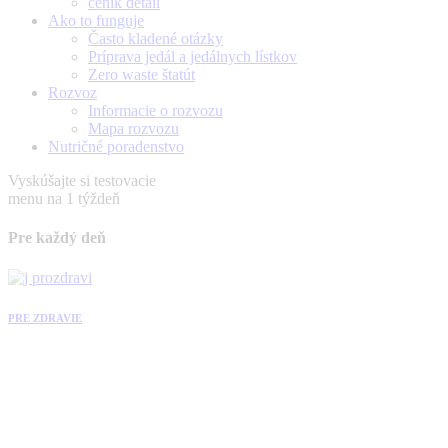
ceník detail
Ako to funguje
Často kladené otázky
Príprava jedál a jedálnych lístkov
Zero waste štatút
Rozvoz
Informacie o rozvozu
Mapa rozvozu
Nutričné poradenstvo
Vyskúšajte si testovacie
menu na 1 týždeň
Pre každý deň
PRE ZDRAVIE