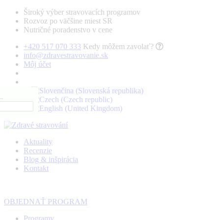
Široký výber stravovacích programov
Rozvoz po väčšine miest SR
Nutričné poradenstvo v cene
+420 517 070 333
Kedy môžem zavolať?
info@zdravestravovanie.sk
Môj účet
.
Aktuality
Recenzie
Blog & inšpirácia
Kontakt
OBJEDNAŤ PROGRAM
Programy