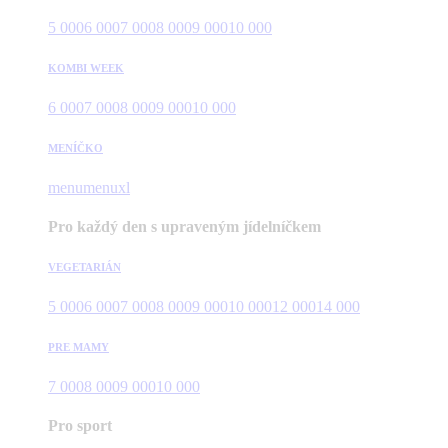
5 000
6 000
7 000
8 000
9 000
10 000
KOMBI WEEK
6 000
7 000
8 000
9 000
10 000
MENÍČKO
menu
menuxl
Pro každý den s upraveným jídelníčkem
VEGETARIÁN
5 000
6 000
7 000
8 000
9 000
10 000
12 000
14 000
PRE MAMY
7 000
8 000
9 000
10 000
Pro sport