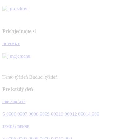
Priobjednajte si
DOPLNKY
Tento týždeň
Budúci týždeň
Pre každý deň
PRE ZDRAVIE
5 000
6 000
7 000
8 000
9 000
10 000
12 000
14 000
JEME 3x DENNE
5 000
6 000
7 000
8 000
9 000
10 000