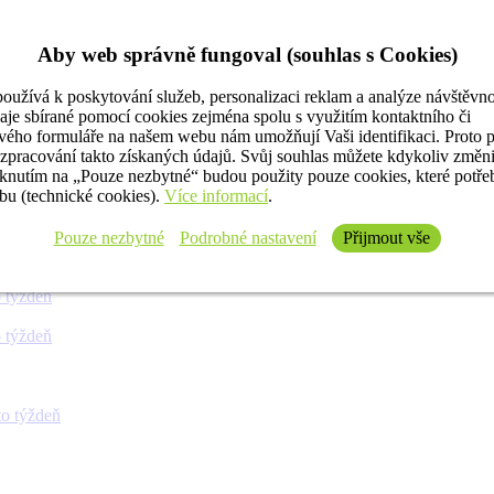
Aby web správně fungoval (souhlas s Cookies)
oužívá k poskytování služeb, personalizaci reklam a analýze návštěvno
aje sbírané pomocí cookies zejména spolu s využitím kontaktního či
ého formuláře na našem webu nám umožňují Vaši identifikaci. Proto 
 týždeň
 zpracování takto získaných údajů. Svůj souhlas můžete kdykoliv změn
iknutím na „Pouze nezbytné“ budou použity pouze cookies, které potř
u (technické cookies).
Více informací
.
 týždeň
Pouze nezbytné
Podrobné nastavení
Přijmout vše
 týždeň
 týždeň
 týždeň
o týždeň