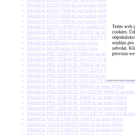
Jídelníček KETO 6000 kJ na budúci týždeň
Jídelníček KETO 7000 kJ na budúci týždeň
Jídelníček KETO 8000 kJ na budúci týždeň
Jídelníček KETO 9000 kJ na budúci týždeň
Tento web p
Jídelníček KETO 10 000 kJ na budúci týždeň
cookies. Úd
Jídelníček PRE ZDRAVIE 5000 kJ na tento týždeň
objednávkov
Jídelníček PRE ZDRAVIE NA CESTY 5000 kJ na tento
souhlas pro
Jídelníček MOJEmenu na tento týden
odvolat. Kl
Jídelníček MOJEmenu na příští týden
provozu web
Jídelníček PRE ZDRAVIE 6000 kJ na tento týždeň
Jídelníček PRE ZDRAVIE NA CESTY 6000 kJ na tento
Jídelníček PRE ZDRAVIE 7000 kJ na tento týždeň
Jídelníček PRE ZDRAVIE NA CESTY 7000 kJ na tento
Jídelníček PRE ZDRAVIE 8000 kJ na tento týždeň
Jídelníček PRE ZDRAVIE NA CESTY 8000 kJ na tento
Jídelníček PRE ZDRAVIE 9000 kJ na tento týždeň
Jídelníček PRE ZDRAVIE NA CESTY 9000 kJ na tento
Jídelníček PRE ZDRAVIE 10000 kJ na tento týždeň
Jídelníček PRE ZDRAVIE 12000 kJ na tento týždeň
Jídelníček PRE ZDRAVIE 14000 kJ na tento týždeň
Jídelníček PRE ZDRAVIE NA CESTY 10000 kJ na tent
Jídelníček VEGETARIÁN 5000 kJ na tento týden
Jídelníček VEGETARIÁN 6000 kJ na tento týden
Jídelníček VEGETARIÁN 7000 kJ na tento týden