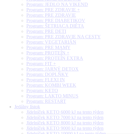
Program: JEDLO NA VIKEND
Program: PRE ZDRAVIE +
Program: PRE ZDRAVIE
Program: PRE DIABETIKOV
Program: ŠETRIACA DIÉTA
Program: PRE DETI
Program: PRE ZDRAVIE NA CESTY
Program: VEGETARIÁN
Program: PRE MAMY
Program: PROTEÍN +
Program: PROTEÍN EXTRA
Program: FIT +
Program: JARNÝ DETOX
Program: DOPLŇKY
Program: FLEXI IN
Program: KOMBI WEEK
Program: KETO
Program: LAKTO MINUS
Program: RESTART
Jedálny lístok
Jídelníček KETO 6000 kJ na tento týden
Jídelníček KETO 7000 kJ na tento týden
Jídelníček KETO 8000 kJ na tento týden
Jídelníček KETO 9000 kJ na tento týden
Jídelníček KETO 10000 kJ na tento týden