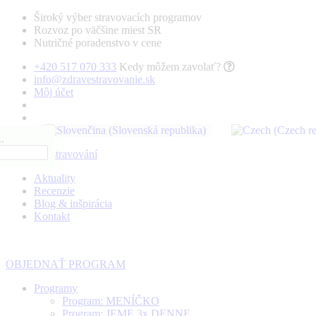
Široký výber stravovacích programov
Rozvoz po väčšine miest SR
Nutričné poradenstvo v cene
+420 517 070 333
Kedy môžem zavolať?
info@zdravestravovanie.sk
Môj účet
.
Aktuality
Recenzie
Blog & inšpirácia
Kontakt
OBJEDNAŤ PROGRAM
Programy
Program: MENÍČKO
Program: JEME 3x DENNE