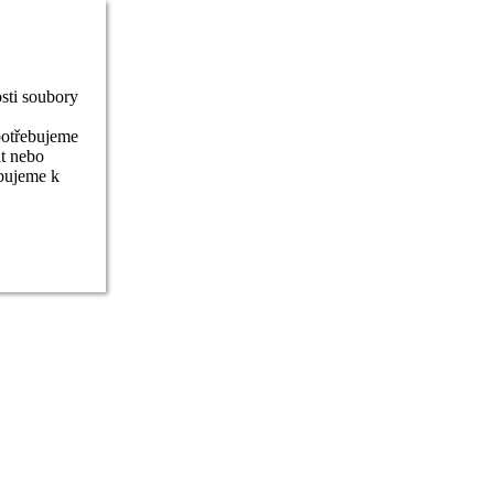
sti soubory
potřebujeme
it nebo
ebujeme k