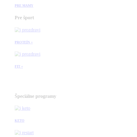
PRE MAMY
Pre šport
PROTEÍN +
FIT +
Špeciálne programy
KETO