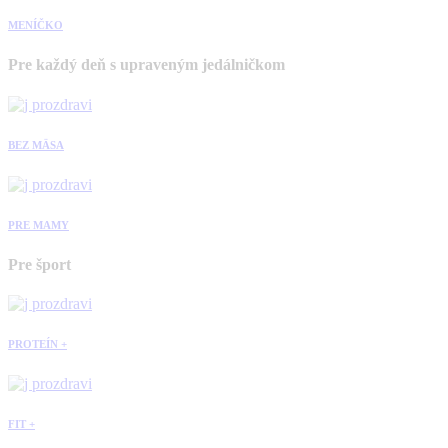
MENÍČKO
Pre každý deň s upraveným jedálničkom
BEZ MÄSA
PRE MAMY
Pre šport
PROTEÍN +
FIT +