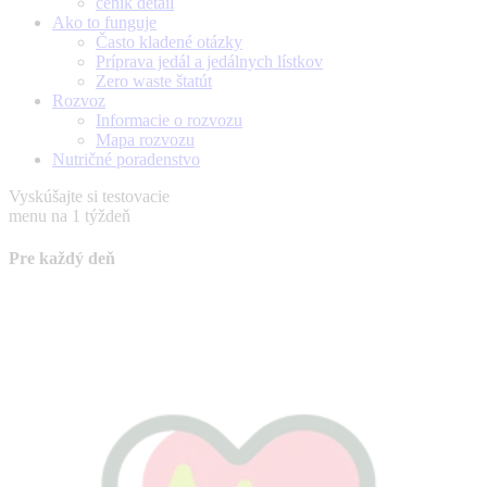
ceník detail
Ako to funguje
Často kladené otázky
Príprava jedál a jedálnych lístkov
Zero waste štatút
Rozvoz
Informacie o rozvozu
Mapa rozvozu
Nutričné poradenstvo
Vyskúšajte si testovacie
menu na 1 týždeň
Pre každý deň