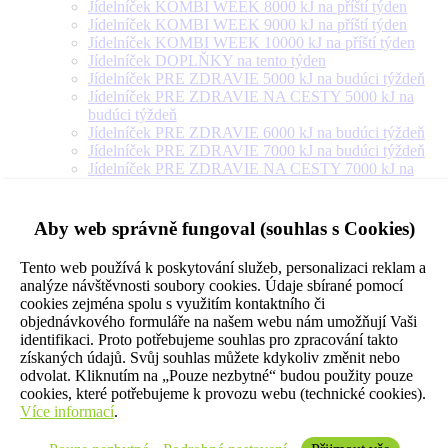
Jídelníček KOMBI WEEK 8000 kJ na příští týden
Jídelníček KOMBI WEEK 9000 kJ na příští týden
Jídelníček KOMBI WEEK 10000 kJ na příští týden
Jídelníček DOPLŇKY na tento týden
Jídelníček PRE ZDRAVIE 5000 kJ na budúci týždeň
Jídelníček PRE ZDRAVIE NA CESTY 5000 kJ na
budúci týždeň
Jídelníček PRE ZDRAVIE 6000 kJ na budúci týždeň
Jídelníček PRE ZDRAVIE 7000 kJ na budúci týždeň
Jídelníček PRE ZDRAVIE NA CESTY 7000 kJ na
budúci týždeň
Jídelníček PRE ZDRAVIE 8000 kJ na budúci týždeň
Jídelníček PRE ZDRAVIE NA CESTY 8000 kJ na
Aby web správně fungoval (souhlas s Cookies)
budúci týždeň
Jídelníček PRE ZDRAVIE 9000 kJ na budúci týždeň
Tento web používá k poskytování služeb, personalizaci reklam a
Jídelníček PRE ZDRAVIE NA CESTY 9000 kJ na
analýze návštěvnosti soubory cookies. Údaje sbírané pomocí
budúci týždeň
cookies zejména spolu s využitím kontaktního či
Jídelníček PRE ZDRAVIE 10000 kJ na budúci týždeň
objednávkového formuláře na našem webu nám umožňují Vaši
Jídelníček PRE ZDRAVIE 12000 kJ na budúci týždeň
identifikaci. Proto potřebujeme souhlas pro zpracování takto
Jídelníček PRE ZDRAVIE 14000 kJ na budúci týždeň
získaných údajů. Svůj souhlas můžete kdykoliv změnit nebo
Jídelníček PRE ZDRAVIE NA CESTY 10000 kJ na
odvolat. Kliknutím na „Pouze nezbytné“ budou použity pouze
budúci týždeň
cookies, které potřebujeme k provozu webu (technické cookies).
Jídelníček VEGETARIÁN 5000 kJ na příští týden
Více informací
.
Jídelníček VEGETARIÁN 6000 kJ na příští týden
Jídelníček VEGETARIÁN 7000 kJ na příští týden