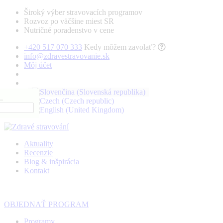
Široký výber stravovacích programov
Rozvoz po väčšine miest SR
Nutričné poradenstvo v cene
+420 517 070 333
Kedy môžem zavolať?
info@zdravestravovanie.sk
Môj účet
.
Aktuality
Recenzie
Blog & inšpirácia
Kontakt
OBJEDNAŤ PROGRAM
Programy