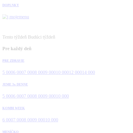
DOPLNKY
Tento týždeň
Budúci týždeň
Pre každý deň
PRE ZDRAVIE
5 000
6 000
7 000
8 000
9 000
10 000
12 000
14 000
JEME 3x DENNE
5 000
6 000
7 000
8 000
9 000
10 000
KOMBI WEEK
6 000
7 000
8 000
9 000
10 000
MENÍČKO