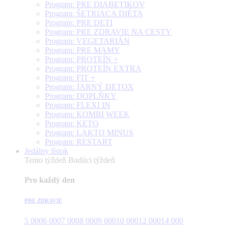
Program: PRE DIABETIKOV
Program: ŠETRIACA DIÉTA
Program: PRE DETI
Program: PRE ZDRAVIE NA CESTY
Program: VEGETARIÁN
Program: PRE MAMY
Program: PROTEÍN +
Program: PROTEÍN EXTRA
Program: FIT +
Program: JARNÝ DETOX
Program: DOPLŇKY
Program: FLEXI IN
Program: KOMBI WEEK
Program: KETO
Program: LAKTO MINUS
Program: RESTART
Jedálny lístok
Tento týždeň
Budúci týždeň
Pro každý den
PRE ZDRAVIE
5 000
6 000
7 000
8 000
9 000
10 000
12 000
14 000