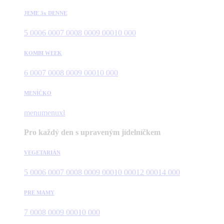
JEME 3x DENNE
5 000
6 000
7 000
8 000
9 000
10 000
KOMBI WEEK
6 000
7 000
8 000
9 000
10 000
MENÍČKO
menu
menuxl
Pro každý den s upraveným jídelníčkem
VEGETARIÁN
5 000
6 000
7 000
8 000
9 000
10 000
12 000
14 000
PRE MAMY
7 000
8 000
9 000
10 000