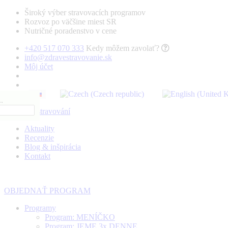
Široký výber stravovacích programov
Rozvoz po väčšine miest SR
Nutričné poradenstvo v cene
+420 517 070 333
Kedy môžem zavolať?
info@zdravestravovanie.sk
Môj účet
.
Aktuality
Recenzie
Blog & inšpirácia
Kontakt
OBJEDNAŤ PROGRAM
Programy
Program: MENÍČKO
Program: JEME 3x DENNE