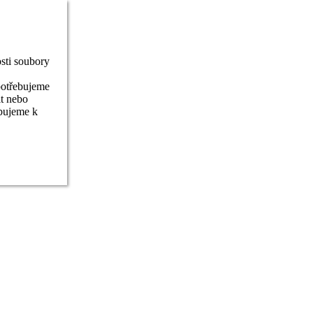
sti soubory
potřebujeme
it nebo
ebujeme k