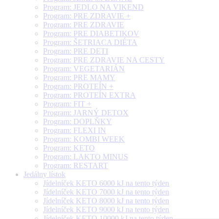
Program: JEDLO NA VIKEND
Program: PRE ZDRAVIE +
Program: PRE ZDRAVIE
Program: PRE DIABETIKOV
Program: ŠETRIACA DIÉTA
Program: PRE DETI
Program: PRE ZDRAVIE NA CESTY
Program: VEGETARIÁN
Program: PRE MAMY
Program: PROTEÍN +
Program: PROTEÍN EXTRA
Program: FIT +
Program: JARNÝ DETOX
Program: DOPLŇKY
Program: FLEXI IN
Program: KOMBI WEEK
Program: KETO
Program: LAKTO MINUS
Program: RESTART
Jedálny lístok
Jídelníček KETO 6000 kJ na tento týden
Jídelníček KETO 7000 kJ na tento týden
Jídelníček KETO 8000 kJ na tento týden
Jídelníček KETO 9000 kJ na tento týden
Jídelníček KETO 10000 kJ na tento týden