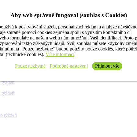
Aby web správně fungoval (souhlas s Cookies)
oužívá k poskytování služeb, personalizaci reklam a analýze návštěvno
aje sbírané pomocí cookies zejména spolu s využitím kontaktního či
ého formuláře na našem webu nám umožňují Vaši identifikaci. Proto 
 týždeň
 zpracování takto získaných údajů. Svůj souhlas můžete kdykoliv změn
iknutím na „Pouze nezbytné“ budou použity pouze cookies, které potř
u (technické cookies).
Více informací
.
 týždeň
Pouze nezbytné
Podrobné nastavení
Přijmout vše
 týždeň
 týždeň
 týždeň
o týždeň