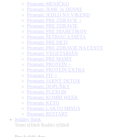
Program: MENÍČKO
Program: JEME 3x DENNE
Program: JEDLO NA VIKEND
Program: PRE ZDRAVIE +
Program: PRE ZDRAVIE
Program: PRE DIABETIKOV
Program: ŠETRIACA DIÉTA
Program: PRE DETI
Program: PRE ZDRAVIE NA CESTY
Program: VEGETARIÁN
Program: PRE MAMY
Program: PROTEÍN +
Program: PROTEÍN EXTRA
Program: FIT +
Program: JARNÝ DETOX
Program: DOPLŇKY
Program: FLEXI IN
Program: KOMBI WEEK
Program: KETO
Program: LAKTO MINUS
Program: RESTART
Jedálny lístok
Tento týždeň
Budúci týždeň
Pro každý den