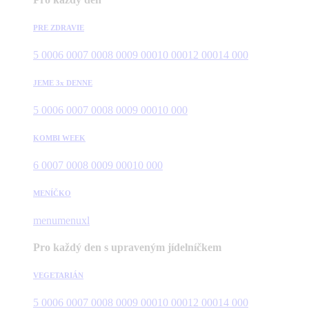
PRE ZDRAVIE
5 000
6 000
7 000
8 000
9 000
10 000
12 000
14 000
JEME 3x DENNE
5 000
6 000
7 000
8 000
9 000
10 000
KOMBI WEEK
6 000
7 000
8 000
9 000
10 000
MENÍČKO
menu
menuxl
Pro každý den s upraveným jídelníčkem
VEGETARIÁN
5 000
6 000
7 000
8 000
9 000
10 000
12 000
14 000