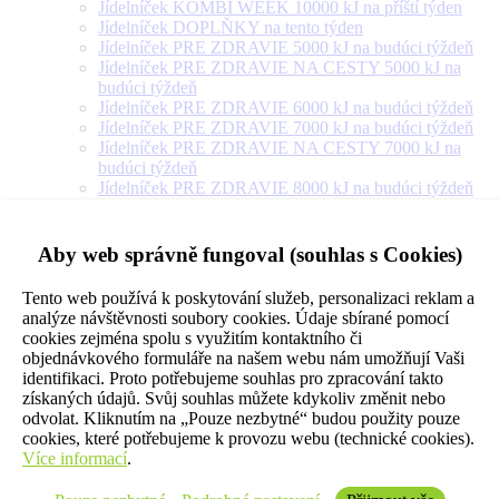
Jídelníček KOMBI WEEK 10000 kJ na příští týden
Jídelníček DOPLŇKY na tento týden
Jídelníček PRE ZDRAVIE 5000 kJ na budúci týždeň
Jídelníček PRE ZDRAVIE NA CESTY 5000 kJ na
budúci týždeň
Jídelníček PRE ZDRAVIE 6000 kJ na budúci týždeň
Jídelníček PRE ZDRAVIE 7000 kJ na budúci týždeň
Jídelníček PRE ZDRAVIE NA CESTY 7000 kJ na
budúci týždeň
Jídelníček PRE ZDRAVIE 8000 kJ na budúci týždeň
Jídelníček PRE ZDRAVIE NA CESTY 8000 kJ na
budúci týždeň
Jídelníček PRE ZDRAVIE 9000 kJ na budúci týždeň
Aby web správně fungoval (souhlas s Cookies)
Jídelníček PRE ZDRAVIE NA CESTY 9000 kJ na
budúci týždeň
Tento web používá k poskytování služeb, personalizaci reklam a
Jídelníček PRE ZDRAVIE 10000 kJ na budúci týždeň
analýze návštěvnosti soubory cookies. Údaje sbírané pomocí
Jídelníček PRE ZDRAVIE 12000 kJ na budúci týždeň
cookies zejména spolu s využitím kontaktního či
Jídelníček PRE ZDRAVIE 14000 kJ na budúci týždeň
objednávkového formuláře na našem webu nám umožňují Vaši
Jídelníček PRE ZDRAVIE NA CESTY 10000 kJ na
identifikaci. Proto potřebujeme souhlas pro zpracování takto
budúci týždeň
získaných údajů. Svůj souhlas můžete kdykoliv změnit nebo
Jídelníček VEGETARIÁN 5000 kJ na příští týden
odvolat. Kliknutím na „Pouze nezbytné“ budou použity pouze
Jídelníček VEGETARIÁN 6000 kJ na příští týden
cookies, které potřebujeme k provozu webu (technické cookies).
Jídelníček VEGETARIÁN 7000 kJ na příští týden
Více informací
.
Jídelníček VEGETARIÁN 8000 kJ na příští týden
Jídelníček VEGETARIÁN 9000 kJ na příští týden