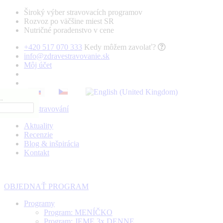
Široký výber stravovacích programov
Rozvoz po väčšine miest SR
Nutričné poradenstvo v cene
+420 517 070 333
Kedy môžem zavolať?
info@zdravestravovanie.sk
Môj účet
.
Aktuality
Recenzie
Blog & inšpirácia
Kontakt
OBJEDNAŤ PROGRAM
Programy
Program: MENÍČKO
Program: JEME 3x DENNE