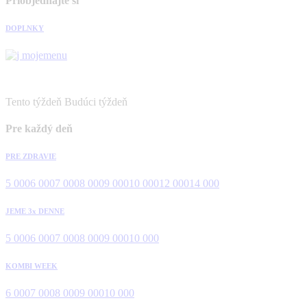
Priobjednajte si
DOPLNKY
Tento týždeň
Budúci týždeň
Pre každý deň
PRE ZDRAVIE
5 000
6 000
7 000
8 000
9 000
10 000
12 000
14 000
JEME 3x DENNE
5 000
6 000
7 000
8 000
9 000
10 000
KOMBI WEEK
6 000
7 000
8 000
9 000
10 000