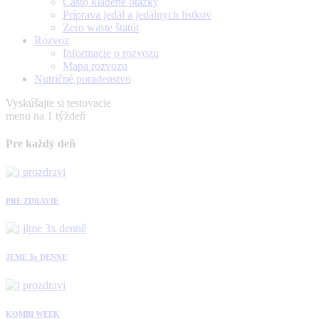
Často kladené otázky
Príprava jedál a jedálnych lístkov
Zero waste štatút
Rozvoz
Informacie o rozvozu
Mapa rozvozu
Nutričné poradenstvo
Vyskúšajte si testovacie
menu na 1 týždeň
Pre každý deň
PRE ZDRAVIE
JEME 3x DENNE
KOMBI WEEK