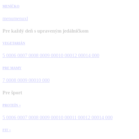
MENÍČKO
menu
menuxl
Pre každý deň s upraveným jedálničkom
VEGETARIÁN
5 000
6 000
7 000
8 000
9 000
10 000
12 000
14 000
PRE MAMY
7 000
8 000
9 000
10 000
Pre šport
PROTEÍN +
5 000
6 000
7 000
8 000
9 000
10 000
11 000
12 000
14 000
FIT +