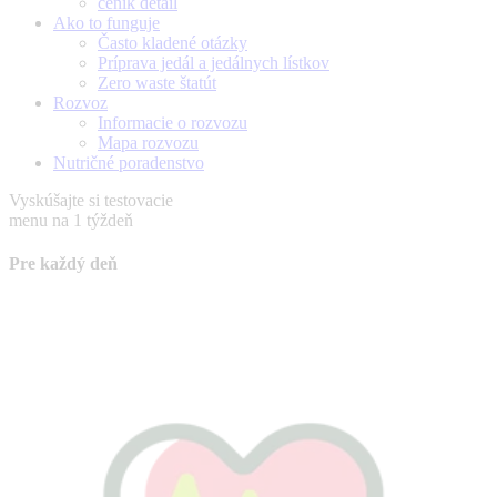
ceník detail
Ako to funguje
Často kladené otázky
Príprava jedál a jedálnych lístkov
Zero waste štatút
Rozvoz
Informacie o rozvozu
Mapa rozvozu
Nutričné poradenstvo
Vyskúšajte si testovacie
menu na 1 týždeň
Pre každý deň