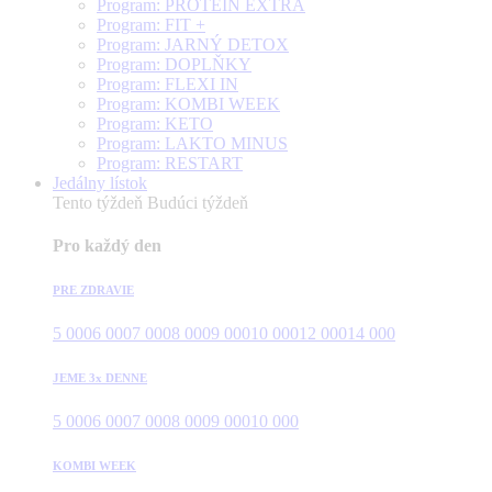
Program: PROTEÍN EXTRA
Program: FIT +
Program: JARNÝ DETOX
Program: DOPLŇKY
Program: FLEXI IN
Program: KOMBI WEEK
Program: KETO
Program: LAKTO MINUS
Program: RESTART
Jedálny lístok
Tento týždeň
Budúci týždeň
Pro každý den
PRE ZDRAVIE
5 000
6 000
7 000
8 000
9 000
10 000
12 000
14 000
JEME 3x DENNE
5 000
6 000
7 000
8 000
9 000
10 000
KOMBI WEEK