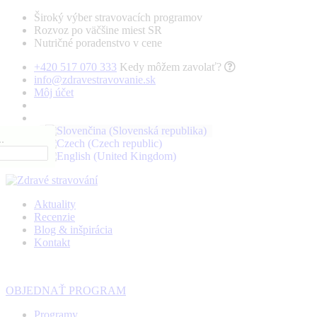
Široký výber stravovacích programov
Rozvoz po väčšine miest SR
Nutričné poradenstvo v cene
+420 517 070 333
Kedy môžem zavolať?
info@zdravestravovanie.sk
Môj účet
.
Aktuality
Recenzie
Blog & inšpirácia
Kontakt
OBJEDNAŤ PROGRAM
Programy