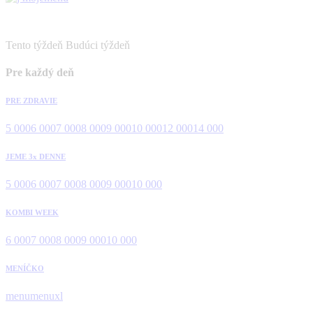
Tento týždeň
Budúci týždeň
Pre každý deň
PRE ZDRAVIE
5 000
6 000
7 000
8 000
9 000
10 000
12 000
14 000
JEME 3x DENNE
5 000
6 000
7 000
8 000
9 000
10 000
KOMBI WEEK
6 000
7 000
8 000
9 000
10 000
MENÍČKO
menu
menuxl