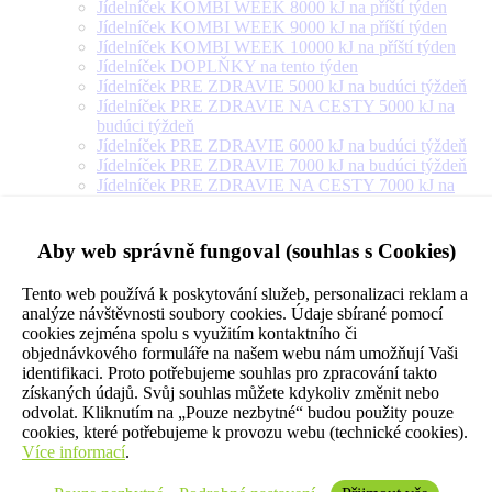
Jídelníček KOMBI WEEK 8000 kJ na příští týden
Jídelníček KOMBI WEEK 9000 kJ na příští týden
Jídelníček KOMBI WEEK 10000 kJ na příští týden
Jídelníček DOPLŇKY na tento týden
Jídelníček PRE ZDRAVIE 5000 kJ na budúci týždeň
Jídelníček PRE ZDRAVIE NA CESTY 5000 kJ na
budúci týždeň
Jídelníček PRE ZDRAVIE 6000 kJ na budúci týždeň
Jídelníček PRE ZDRAVIE 7000 kJ na budúci týždeň
Jídelníček PRE ZDRAVIE NA CESTY 7000 kJ na
budúci týždeň
Jídelníček PRE ZDRAVIE 8000 kJ na budúci týždeň
Jídelníček PRE ZDRAVIE NA CESTY 8000 kJ na
Aby web správně fungoval (souhlas s Cookies)
budúci týždeň
Jídelníček PRE ZDRAVIE 9000 kJ na budúci týždeň
Tento web používá k poskytování služeb, personalizaci reklam a
Jídelníček PRE ZDRAVIE NA CESTY 9000 kJ na
analýze návštěvnosti soubory cookies. Údaje sbírané pomocí
budúci týždeň
cookies zejména spolu s využitím kontaktního či
Jídelníček PRE ZDRAVIE 10000 kJ na budúci týždeň
objednávkového formuláře na našem webu nám umožňují Vaši
Jídelníček PRE ZDRAVIE 12000 kJ na budúci týždeň
identifikaci. Proto potřebujeme souhlas pro zpracování takto
Jídelníček PRE ZDRAVIE 14000 kJ na budúci týždeň
získaných údajů. Svůj souhlas můžete kdykoliv změnit nebo
Jídelníček PRE ZDRAVIE NA CESTY 10000 kJ na
odvolat. Kliknutím na „Pouze nezbytné“ budou použity pouze
budúci týždeň
cookies, které potřebujeme k provozu webu (technické cookies).
Jídelníček VEGETARIÁN 5000 kJ na příští týden
Více informací
.
Jídelníček VEGETARIÁN 6000 kJ na příští týden
Jídelníček VEGETARIÁN 7000 kJ na příští týden