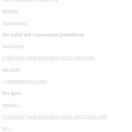
MENÍČKO
menu
menuxl
Pre každý deň s upraveným jedálničkom
VEGETARIÁN
5 000
6 000
7 000
8 000
9 000
10 000
12 000
14 000
PRE MAMY
7 000
8 000
9 000
10 000
Pre šport
PROTEÍN +
5 000
6 000
7 000
8 000
9 000
10 000
11 000
12 000
14 000
FIT +