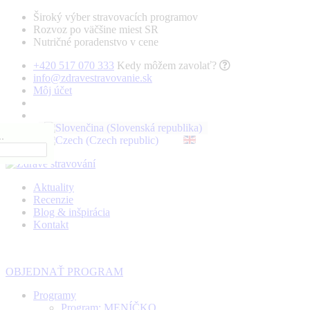
Široký výber stravovacích programov
Rozvoz po väčšine miest SR
Nutričné poradenstvo v cene
+420 517 070 333
Kedy môžem zavolať?
info@zdravestravovanie.sk
Môj účet
.
Aktuality
Recenzie
Blog & inšpirácia
Kontakt
OBJEDNAŤ PROGRAM
Programy
Program: MENÍČKO