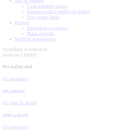
Ako to funguje
Často kladené otázky
Príprava jedál a jedálnych lístkov
Zero waste štatút
Rozvoz
Informacie o rozvozu
Mapa rozvozu
Nutričné poradenstvo
Vyskúšajte si testovacie
menu na 1 týždeň
Pre každý deň
PRE ZDRAVIE
JEME 3x DENNE