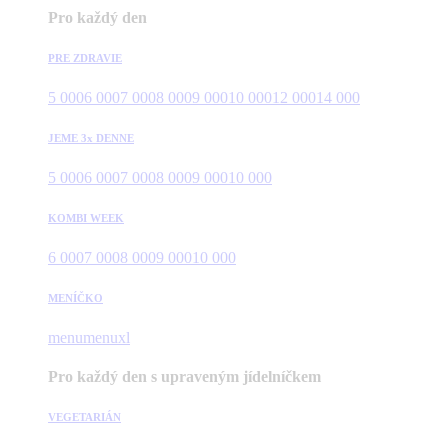
Pro každý den
PRE ZDRAVIE
5 000
6 000
7 000
8 000
9 000
10 000
12 000
14 000
JEME 3x DENNE
5 000
6 000
7 000
8 000
9 000
10 000
KOMBI WEEK
6 000
7 000
8 000
9 000
10 000
MENÍČKO
menu
menuxl
Pro každý den s upraveným jídelníčkem
VEGETARIÁN