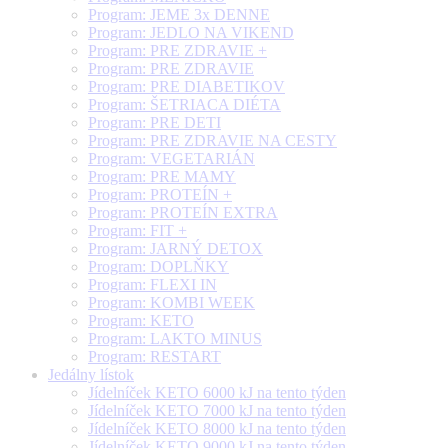
Program: JEME 3x DENNE
Program: JEDLO NA VIKEND
Program: PRE ZDRAVIE +
Program: PRE ZDRAVIE
Program: PRE DIABETIKOV
Program: ŠETRIACA DIÉTA
Program: PRE DETI
Program: PRE ZDRAVIE NA CESTY
Program: VEGETARIÁN
Program: PRE MAMY
Program: PROTEÍN +
Program: PROTEÍN EXTRA
Program: FIT +
Program: JARNÝ DETOX
Program: DOPLŇKY
Program: FLEXI IN
Program: KOMBI WEEK
Program: KETO
Program: LAKTO MINUS
Program: RESTART
Jedálny lístok
Jídelníček KETO 6000 kJ na tento týden
Jídelníček KETO 7000 kJ na tento týden
Jídelníček KETO 8000 kJ na tento týden
Jídelníček KETO 9000 kJ na tento týden