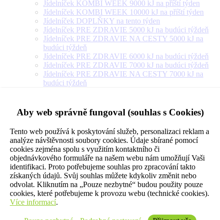
Jídelníček KOMBI WEEK 9000 kJ na příští týden
Jídelníček KOMBI WEEK 10000 kJ na příští týden
Jídelníček DOPLŇKY na tento týden
Jídelníček PRE ZDRAVIE 5000 kJ na budúci týždeň
Jídelníček PRE ZDRAVIE NA CESTY 5000 kJ na
budúci týždeň
Jídelníček PRE ZDRAVIE 6000 kJ na budúci týždeň
Jídelníček PRE ZDRAVIE 7000 kJ na budúci týždeň
Jídelníček PRE ZDRAVIE NA CESTY 7000 kJ na
budúci týždeň
Jídelníček PRE ZDRAVIE 8000 kJ na budúci týždeň
Jídelníček PRE ZDRAVIE NA CESTY 8000 kJ na
budúci týždeň
Aby web správně fungoval (souhlas s Cookies)
Jídelníček PRE ZDRAVIE 9000 kJ na budúci týždeň
Jídelníček PRE ZDRAVIE NA CESTY 9000 kJ na
Tento web používá k poskytování služeb, personalizaci reklam a
budúci týždeň
analýze návštěvnosti soubory cookies. Údaje sbírané pomocí
Jídelníček PRE ZDRAVIE 10000 kJ na budúci týždeň
cookies zejména spolu s využitím kontaktního či
Jídelníček PRE ZDRAVIE 12000 kJ na budúci týždeň
objednávkového formuláře na našem webu nám umožňují Vaši
Jídelníček PRE ZDRAVIE 14000 kJ na budúci týždeň
identifikaci. Proto potřebujeme souhlas pro zpracování takto
Jídelníček PRE ZDRAVIE NA CESTY 10000 kJ na
získaných údajů. Svůj souhlas můžete kdykoliv změnit nebo
budúci týždeň
odvolat. Kliknutím na „Pouze nezbytné“ budou použity pouze
Jídelníček VEGETARIÁN 5000 kJ na příští týden
cookies, které potřebujeme k provozu webu (technické cookies).
Jídelníček VEGETARIÁN 6000 kJ na příští týden
Více informací
.
Jídelníček VEGETARIÁN 7000 kJ na příští týden
Jídelníček VEGETARIÁN 8000 kJ na příští týden