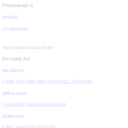
Priobjednajte si
DOPLNKY
Tento týždeň
Budúci týždeň
Pre každý deň
PRE ZDRAVIE
5 000
6 000
7 000
8 000
9 000
10 000
12 000
14 000
JEME 3x DENNE
5 000
6 000
7 000
8 000
9 000
10 000
KOMBI WEEK
6 000
7 000
8 000
9 000
10 000