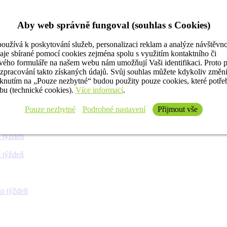
Aby web správně fungoval (souhlas s Cookies)
oužívá k poskytování služeb, personalizaci reklam a analýze návštěvno
aje sbírané pomocí cookies zejména spolu s využitím kontaktního či
ého formuláře na našem webu nám umožňují Vaši identifikaci. Proto 
 týždeň
 zpracování takto získaných údajů. Svůj souhlas můžete kdykoliv změn
iknutím na „Pouze nezbytné“ budou použity pouze cookies, které potř
u (technické cookies).
Více informací
.
 týždeň
Pouze nezbytné
Podrobné nastavení
Přijmout vše
 týždeň
 týždeň
 týždeň
o týždeň