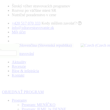
Široký výber stravovacích programov
Rozvoz po väčšine miest SR
Nutričné poradenstvo v cene
+420 517 070 333
Kedy môžem zavolať?
info@zdravestravovanie.sk
Môj účet
.
Aktuality
Recenzie
Blog & inšpirácia
Kontakt
OBJEDNAŤ PROGRAM
Programy
Program: MENÍČKO
Program: JEME 3x DENNE