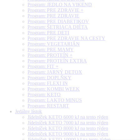
Program: JEDLO NA VIKEND
Program: PRE ZDRAVIE +
Program: PRE ZDRAVIE
Program: PRE DIABETIKOV
Program: ŠETRIACA DIÉTA
Program: PRE DETI
Program: PRE ZDRAVIE NA CESTY
Program: VEGETARIÁN
Program: PRE MAMY
Program: PROTEÍN +
Program: PROTEÍN EXTRA
Program: FIT +
Program: JARNÝ DETOX
Program: DOPLŇKY
Program: FLEXI IN
Program: KOMBI WEEK
Program: KETO
Program: LAKTO MINUS
Program: RESTART
Jedálny lístok
Jídelníček KETO 6000 kJ na tento týden
Jídelníček KETO 7000 kJ na tento týden
Jídelníček KETO 8000 kJ na tento týden
Jídelníček KETO 9000 kJ na tento týden
Jídelníček KETO 10000 kJ na tento týden