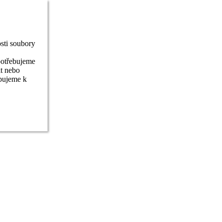
sti soubory
potřebujeme
it nebo
ebujeme k