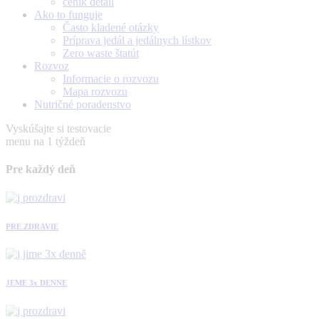
ceník detail
Ako to funguje
Často kladené otázky
Príprava jedál a jedálnych lístkov
Zero waste štatút
Rozvoz
Informacie o rozvozu
Mapa rozvozu
Nutričné poradenstvo
Vyskúšajte si testovacie
menu na 1 týždeň
Pre každý deň
PRE ZDRAVIE
JEME 3x DENNE