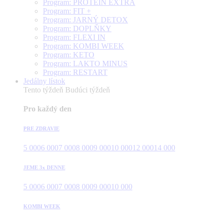
Program: PROTEÍN EXTRA
Program: FIT +
Program: JARNÝ DETOX
Program: DOPLŇKY
Program: FLEXI IN
Program: KOMBI WEEK
Program: KETO
Program: LAKTO MINUS
Program: RESTART
Jedálny lístok
Tento týždeň
Budúci týždeň
Pro každý den
PRE ZDRAVIE
5 000
6 000
7 000
8 000
9 000
10 000
12 000
14 000
JEME 3x DENNE
5 000
6 000
7 000
8 000
9 000
10 000
KOMBI WEEK