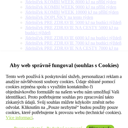
Jídelníček KOMBI WEEK 8000 kJ na příští týden
Jídelníček KOMBI WEEK 9000 kJ na příští týden
Jídelníček KOMBI WEEK 10000 kJ na příští týden
Jídelníček DOPLŇKY na tento týden
Jídelníček PRE ZDRAVIE 5000 kJ na budúci týždeň
Jídelníček PRE ZDRAVIE NA CESTY 5000 kJ na
budúci týždeň
Jídelníček PRE ZDRAVIE 6000 kJ na budúci týždeň
Jídelníček PRE ZDRAVIE 7000 kJ na budúci týždeň
Jídelníček PRE ZDRAVIE NA CESTY 7000 kJ na
budúci týždeň
Jídelníček PRE ZDRAVIE 8000 kJ na budúci týždeň
Jídelníček PRE ZDRAVIE NA CESTY 8000 kJ na
Aby web správně fungoval (souhlas s Cookies)
budúci týždeň
Jídelníček PRE ZDRAVIE 9000 kJ na budúci týždeň
Tento web používá k poskytování služeb, personalizaci reklam a
Jídelníček PRE ZDRAVIE NA CESTY 9000 kJ na
analýze návštěvnosti soubory cookies. Údaje sbírané pomocí
budúci týždeň
cookies zejména spolu s využitím kontaktního či
Jídelníček PRE ZDRAVIE 10000 kJ na budúci týždeň
objednávkového formuláře na našem webu nám umožňují Vaši
Jídelníček PRE ZDRAVIE 12000 kJ na budúci týždeň
identifikaci. Proto potřebujeme souhlas pro zpracování takto
Jídelníček PRE ZDRAVIE 14000 kJ na budúci týždeň
získaných údajů. Svůj souhlas můžete kdykoliv změnit nebo
Jídelníček PRE ZDRAVIE NA CESTY 10000 kJ na
odvolat. Kliknutím na „Pouze nezbytné“ budou použity pouze
budúci týždeň
cookies, které potřebujeme k provozu webu (technické cookies).
Jídelníček VEGETARIÁN 5000 kJ na příští týden
Více informací
.
Jídelníček VEGETARIÁN 6000 kJ na příští týden
Jídelníček VEGETARIÁN 7000 kJ na příští týden