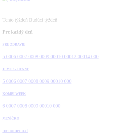
Tento týždeň
Budúci týždeň
Pre každý deň
PRE ZDRAVIE
5 000
6 000
7 000
8 000
9 000
10 000
12 000
14 000
JEME 3x DENNE
5 000
6 000
7 000
8 000
9 000
10 000
KOMBI WEEK
6 000
7 000
8 000
9 000
10 000
MENÍČKO
menu
menuxl