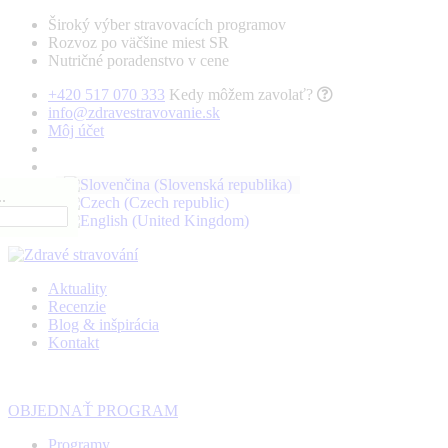
Široký výber stravovacích programov
Rozvoz po väčšine miest SR
Nutričné poradenstvo v cene
+420 517 070 333
Kedy môžem zavolať?
info@zdravestravovanie.sk
Môj účet
.
Aktuality
Recenzie
Blog & inšpirácia
Kontakt
OBJEDNAŤ PROGRAM
Programy